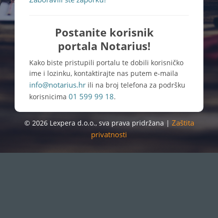
Postanite korisnik
portala Notarius!
Kako biste pristupili portalu te dobili korisničko
ime i lozinku, kontaktirajte nas putem e-maila
info@notarius.hr
ili na broj telefona za podršku
01 599 99 18
korisnicima
.
Zaštita
© 2026 Lexpera d.o.o., sva prava pridržana |
privatnosti