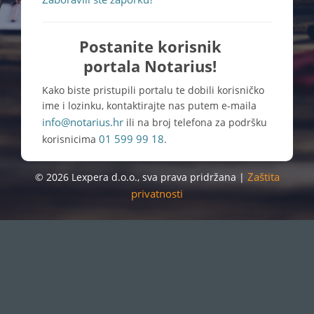
Postanite korisnik
portala Notarius!
Kako biste pristupili portalu te dobili korisničko
ime i lozinku, kontaktirajte nas putem e-maila
info@notarius.hr
ili na broj telefona za podršku
01 599 99 18
korisnicima
.
Zaštita
© 2026 Lexpera d.o.o., sva prava pridržana |
privatnosti